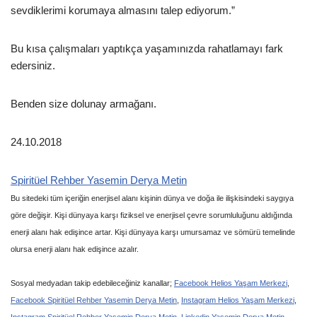
sevdiklerimi korumaya almasını talep ediyorum.”
Bu kısa çalışmaları yaptıkça yaşamınızda rahatlamayı fark
edersiniz.
Benden size dolunay armağanı.
24.10.2018
Spiritüel Rehber Yasemin Derya Metin
Bu sitedeki tüm içeriğin enerjisel alanı kişinin dünya ve doğa ile ilişkisindeki saygıya
göre değişir. Kişi dünyaya karşı fiziksel ve enerjisel çevre sorumluluğunu aldığında
enerji alanı hak edişince artar. Kişi dünyaya karşı umursamaz ve sömürü temelinde
olursa enerji alanı hak edişince azalır.
_
Sosyal medyadan takip edebileceğiniz kanallar;
Facebook Helios Yaşam Merkezi
,
Facebook Spiritüel Rehber Yasemin Derya Metin
,
Instagram Helios Yaşam Merkezi
,
Instagram Spiritüel Rehber Yasemin Derya Metin
,
Linkedin Yasemin Derya Metin
,