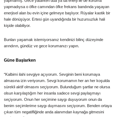
yapmamış. Gece yatarken dua ya da enerji ile de koruma
yapmadıysa o öfke camından öfke frekans bandında yaşayan
enerjisel alan bu evin içine gelmeye başlıyor. Rüyalar kaotik bir
hale dönüşüyor. Ertesi gün uyandığında bir huzursuzluk hali
kişide olabiliyor.
Bunları yaşamak istemiyorsanız kendinizi bilinç düzeyinde
arındırın, gündüz ve gece korumanızı yapın.
Güne Başlarken
“Kalbimi ilahi sevgiye açıyorum. Sevginin beni korumaya
almasına izin veriyorum. Sevgi korumamın her an her koşulda
sürekli aktif olmasını seçiyorum. Bulunduğum şartlar ne olursa
olsun karşılaştığım her insanla sadece sevgi paylaşmayı
seçiyorum. Onun her seçimine saygı duyuyorum onun da
benim seçimlerime saygı duymasını seçiyorum. Benden ortaya
çıkan tüm negatifliğinde anda alanımdan kaynağa gitmesini