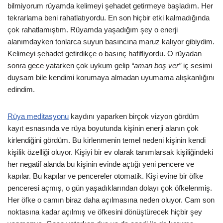
bilmiyorum rüyamda kelimeyi şehadet getirmeye başladım. Her
tekrarlama beni rahatlatıyordu. En son hiçbir etki kalmadığında
çok rahatlamıştım. Rüyamda yaşadığım şey o enerji
alanımdayken tonlarca suyun basıncına maruz kalıyor gibiydim.
Kelimeyi şehadet getirdikçe o basınç hafifliyordu. O rüyadan
sonra gece yatarken çok uykum gelip
“aman boş ver”
iç sesimi
duysam bile kendimi korumaya almadan uyumama alışkanlığını
edindim.
Rüya meditasyonu
kaydını yaparken birçok vizyon gördüm
kayıt esnasında ve rüya boyutunda kişinin enerji alanın çok
kirlendiğini gördüm. Bu kirlenmenin temel nedeni kişinin kendi
kişilik özelliği oluyor. Kişiyi bir ev olarak tanımlarsak kişiliğindeki
her negatif alanda bu kişinin evinde açtığı yeni pencere ve
kapılar. Bu kapılar ve pencereler otomatik. Kişi evine bir öfke
penceresi açmış, o gün yaşadıklarından dolayı çok öfkelenmiş.
Her öfke o camın biraz daha açılmasına neden oluyor. Cam son
noktasına kadar açılmış ve öfkesini dönüştürecek hiçbir şey