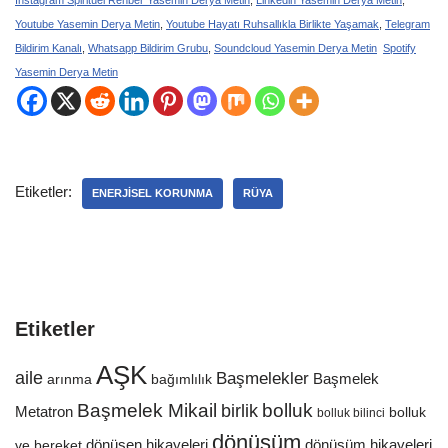
Youtube Yasemin Derya Metin
,
Youtube Hayatı Ruhsallıkla Birlikte Yaşamak
,
Telegram
Bildirim Kanalı
,
Whatsapp Bildirim Grubu
,
Soundcloud Yasemin Derya Metin
Spotify
Yasemin Derya Metin
Etiketler:
ENERJISEL KORUNMA
RÜYA
Etiketler
AŞK
aile
Başmelekler
Başmelek
bağımlılık
arınma
Başmelek Mikail
birlik
bolluk
Metatron
bolluk
bolluk bilinci
dönüşüm
dönüşen hikayeleri
dönüşüm hikayeleri
ve bereket