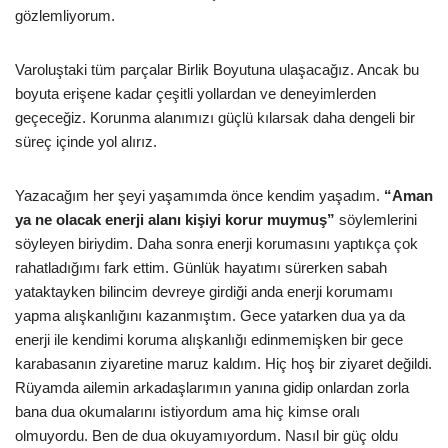
gözlemliyorum.
Varoluştaki tüm parçalar Birlik Boyutuna ulaşacağız. Ancak bu
boyuta erişene kadar çeşitli yollardan ve deneyimlerden
geçeceğiz. Korunma alanımızı güçlü kılarsak daha dengeli bir
süreç içinde yol alırız.
Yazacağım her şeyi yaşamımda önce kendim yaşadım.
“Aman
ya ne olacak enerji alanı kişiyi korur muymuş”
söylemlerini
söyleyen biriydim. Daha sonra enerji korumasını yaptıkça çok
rahatladığımı fark ettim. Günlük hayatımı sürerken sabah
yataktayken bilincim devreye girdiği anda enerji korumamı
yapma alışkanlığını kazanmıştım. Gece yatarken dua ya da
enerji ile kendimi koruma alışkanlığı edinmemişken bir gece
karabasanın ziyaretine maruz kaldım. Hiç hoş bir ziyaret değildi.
Rüyamda ailemin arkadaşlarımın yanına gidip onlardan zorla
bana dua okumalarını istiyordum ama hiç kimse oralı
olmuyordu. Ben de dua okuyamıyordum. Nasıl bir güç oldu