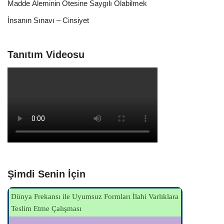
Madde Âleminin Ötesine Saygılı Olabilmek
İnsanın Sınavı – Cinsiyet
Tanıtım Videosu
Şimdi Senin İçin
Aşk Rehberleri 07.10.2017
Oyun Bağımlılığı İçin Ho'oponopono ile Arınma
Sevmek ve Sevilmek Öğretimiz
Meleklerle İletişim İçin Çalışma Programı
Işık ve Sevgi Kapısı
Dünya Frekansı ile Uyumsuz Formları İlahi Varlıklara
Çalışması
Teslim Etme Çalışması