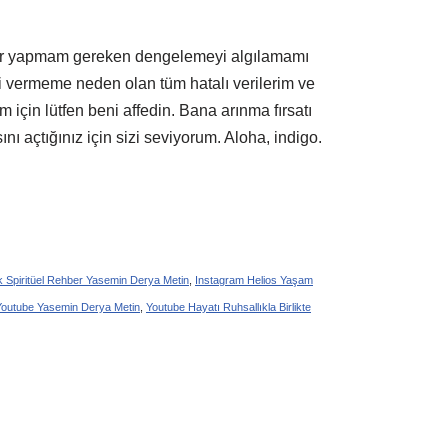
dar yapmam gereken dengelemeyi algılamamı
i vermeme neden olan tüm hatalı verilerim ve
 için lütfen beni affedin. Bana arınma fırsatı
nı açtığınız için sizi seviyorum. Aloha, indigo.
 Spiritüel Rehber Yasemin Derya Metin
,
Instagram Helios Yaşam
Youtube Yasemin Derya Metin
,
Youtube Hayatı Ruhsallıkla Birlikte