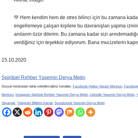
💚 Hem kendim hem de stres bilinci için bu zamana ka
engellemeye çalışan kişilere bu davranışları yapma iznin
anılarım özür dilerim. Bu zamana kadar sizi arındırmadığım
verdiğiniz için teşekkür ediyorum. Bana mucizelerin kapısı
15.10.2020
Spiritüel Rehber Yasemin Derya Metin
Sosyal medyadan takip edebileceğiniz kanallar;
Facebook Helios Yaşam Merkezi
,
Facebook
Merkezi
,
Instagram Spiritüel Rehber Yasemin Derya Metin
,
Linkedin Yasemin Derya Metin
,
Yaşamak
,
Telegram Bildirim Kanalı
,
Soundcloud Yasemin Derya Metin