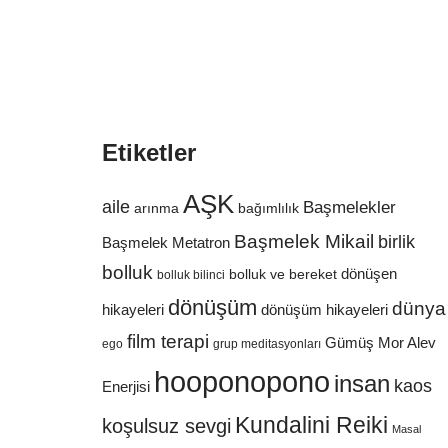
Etiketler
AŞK
aile
Başmelekler
bağımlılık
arınma
Başmelek Mikail
birlik
Başmelek Metatron
bolluk
dönüşen
bolluk ve bereket
bolluk bilinci
dönüşüm
dünya
hikayeleri
dönüşüm hikayeleri
film terapi
Gümüş Mor Alev
ego
grup meditasyonları
hooponopono
insan
kaos
Enerjisi
Kundalini Reiki
koşulsuz sevgi
Masal