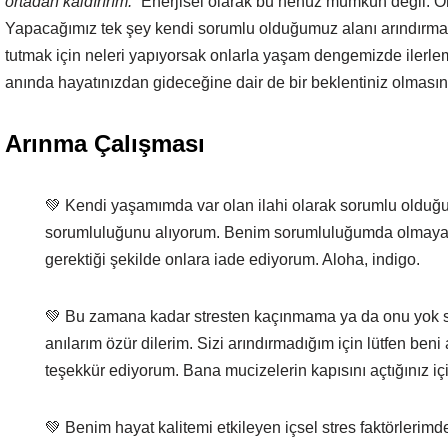
ortadan kaldırırım.”
Enerjisel olarak bu henüz mümkün değil. On
Yapacağımız tek şey kendi sorumlu olduğumuz alanı arındırm
tutmak için neleri yapıyorsak onlarla yaşam dengemizde ilerl
anında hayatınızdan gideceğine dair de bir beklentiniz olmasın
Arınma Çalışması
💚 Kendi yaşamımda var olan ilahi olarak sorumlu olduğu
sorumluluğunu alıyorum. Benim sorumluluğumda olmayan ba
gerektiği şekilde onlara iade ediyorum. Aloha, indigo.
💚
Bu zamana kadar stresten kaçınmama ya da onu yok s
anılarım özür dilerim. Sizi arındırmadığım için lütfen beni 
teşekkür ediyorum. Bana mucizelerin kapısını açtığınız içi
💚
Benim hayat kalitemi etkileyen içsel stres faktörlerim