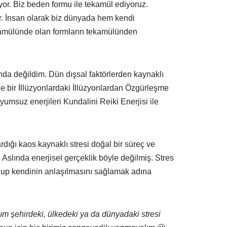
r. Biz beden formu ile tekamül ediyoruz.
r. İnsan olarak biz dünyada hem kendi
kamülünde olan formların tekamülünden
a değildim. Dün dışsal faktörlerden kaynaklı
ine bir İllüzyonlardaki İllüzyonlardan Özgürleşme
uyumsuz enerjileri Kundalini Reiki Enerjisi ile
dığı kaos kaynaklı stresi doğal bir süreç ve
Aslında enerjisel gerçeklik böyle değilmiş. Stres
 olup kendinin anlaşılmasını sağlamak adına
ım şehirdeki, ülkedeki ya da dünyadaki stresi