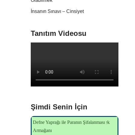
Olabilmek
İnsanın Sınavı – Cinsiyet
Tanıtım Videosu
Şimdi Senin İçin
Müsait misin Sevgili Dünya?
Tekamülsüzlerden Özgürleşme - Yaşam
Enerjisel Hırsızlık
Başmelek Sandolfon ile Sülale İçin Işık
Kara Şeytanın Varlığından Özgürleşmek
Defne Yaprağı ile Paranın Şifalanması
Hikayesi
Armağanı