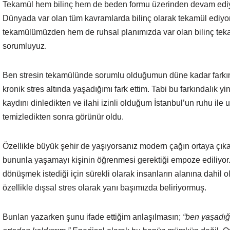
Tekamül hem bilinç hem de beden formu üzerinden devam ediyo
Dünyada var olan tüm kavramlarda bilinç olarak tekamül ediyo
tekamülümüzden hem de ruhsal planımızda var olan bilinç te
sorumluyuz.
Ben stresin tekamülünde sorumlu olduğumun düne kadar farkınd
kronik stres altında yaşadığımı fark ettim. Tabi bu farkındalık y
kaydını dinledikten ve ilahi izinli olduğum İstanbul’un ruhu ile 
temizledikten sonra görünür oldu.
Özellikle büyük şehir de yaşıyorsanız modern çağın ortaya çıkar
bununla yaşamayı kişinin öğrenmesi gerektiği empoze ediliyor. 
dönüşmek istediği için sürekli olarak insanların alanına dahil
özellikle dışsal stres olarak yanı başımızda beliriyormuş.
Bunları yazarken şunu ifade ettiğim anlaşılmasın;
“ben yaşadığ