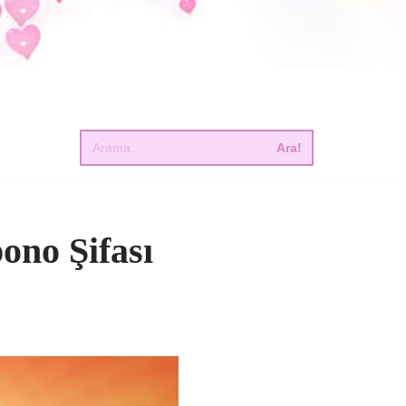
Ara!
ono Şifası