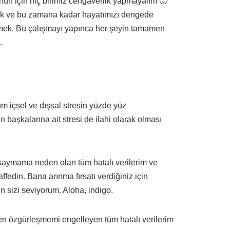
un için hiç birimiz cengaverlik yapmayalım 🙂
ak ve bu zamana kadar hayatımızı dengede
emek. Bu çalışmayı yapınca her şeyin tamamen
.
m içsel ve dışsal stresin yüzde yüz
şkalarına ait stresi de ilahi olarak olması
aymama neden olan tüm hatalı verilerim ve
affedin. Bana arınma fırsatı verdiğiniz için
n sizi seviyorum. Aloha, indigo.
den özgürleşmemi engelleyen tüm hatalı verilerim